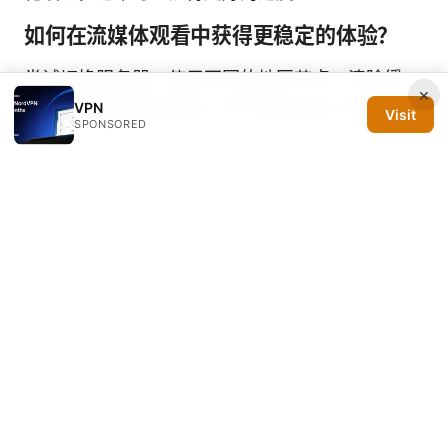
如何在流媒体观看中获得更稳定的体验？
尝试切换服务器、使用不同的地区节点、清除缓
×
存、确保应用版本更新，并了解平台对 VPN 的检
VPN
Visit
SPONSORED
测策略。
VPN 是否合规使用？
不同国家对 VPN 的法规不同，使用前请了解当地
法律。遵守当地法规，避免用于违法活动，是每个
用户的基本责任。
Sources:
Does nordvpn track your browser history the
real truth revealed
Vpn Express: 全面指南与实用技巧，提升上网安