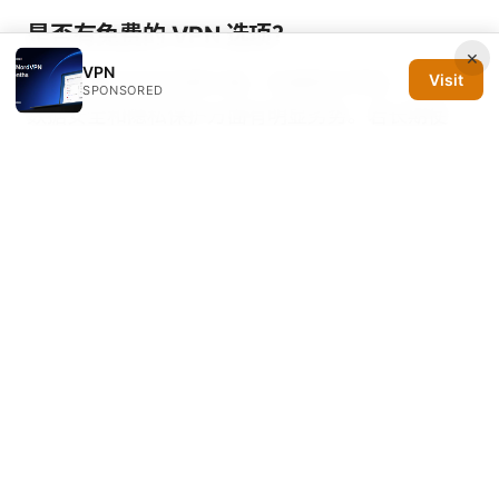
是否有免费的 VPN 选项？
×
VPN
Visit
市场上确实存在免费方案，但通常在带宽、速度、
SPONSORED
数据安全和隐私保护方面有明显劣势。若长期使
用，建议尽量选择付费方案。
学生/教育机构是否有优惠？
许多服务商提供学生或教育机构折扣，购买前请核
对资格与所需证明材料。
Sources:
2025 最新實測！如何徹底隱藏您的瀏覽紀錄，杜
絕側——VPN 使用、匿名上網與瀏覽器隱私全攻
略
梯子加速器：全面指南、实用技巧与安全要
点，提升VPN体验与网络自由度