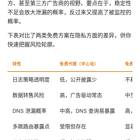
方、甚至第三方广告商的视野。要点在于，稳定性
不足会放大泄漏的概率，反过来又提高了被监控的
概率。
下表对比了两类免费方案在隐私方面的差异，供你
快速把握风险轮廓。
特性
免费代理（中心化）
免费 P
日志策略透明度
低，公开披露少
不稳
数据转售风险
高，广告驱动常态
中至
DNS 泄漏概率
中高，DNS 查询易暴露
高，
多跳路由暴露点
受限但存在
显著增