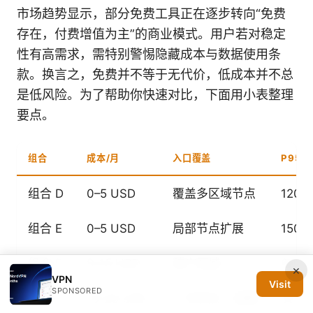
市场趋势显示，部分免费工具正在逐步转向“免费
存在，付费增值为主”的商业模式。用户若对稳定
性有高需求，需特别警惕隐藏成本与数据使用条
款。换言之，免费并不等于无代价，低成本并不总
是低风险。为了帮助你快速对比，下面用小表整理
要点。
组合
成本/月
入口覆盖
P95 
组合 D
0–5 USD
覆盖多区域节点
120–
组合 E
0–5 USD
局部节点扩展
150–
组合 F
8–15 USD
较广区域
60–1
×
VPN
Visit
SPONSORED
组合 G
15–25 USD
广泛节点 + 保障
50–1