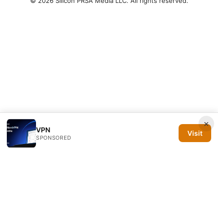
© 2026 Silicon PRSA Media LLC. All rights reserved.
×
VPN
Visit
SPONSORED
Silicon PRSA Media LLC
1209 N Orange St, Suite 7064
Wilmington, DE, 19801
US
contact@siliconprsa.org