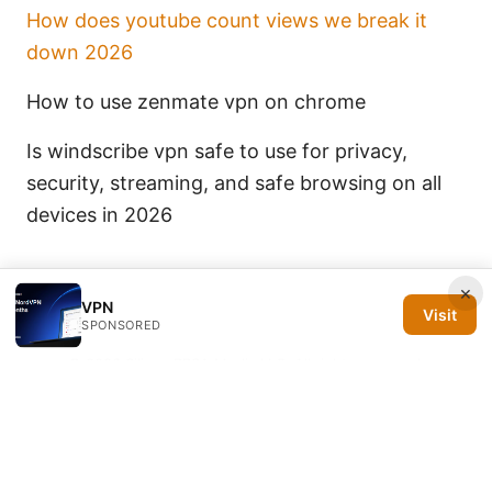
How does youtube count views we break it
down 2026
How to use zenmate vpn on chrome
Is windscribe vpn safe to use for privacy,
security, streaming, and safe browsing on all
devices in 2026
×
VPN
Visit
SPONSORED
© 2026 Silicon PRSA Media LLC. All rights reserved.
Silicon PRSA Media LLC
1209 N Orange St, Suite 7064
Wilmington, DE, 19801