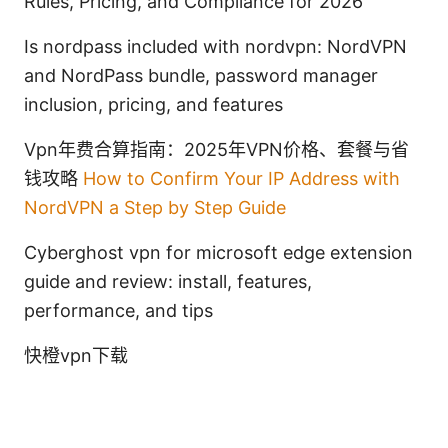
Rules, Pricing, and Compliance for 2026
Is nordpass included with nordvpn: NordVPN
and NordPass bundle, password manager
inclusion, pricing, and features
Vpn年费合算指南：2025年VPN价格、套餐与省
钱攻略
How to Confirm Your IP Address with
NordVPN a Step by Step Guide
Cyberghost vpn for microsoft edge extension
guide and review: install, features,
performance, and tips
快橙vpn下载