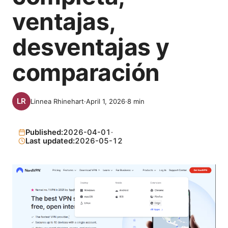
ventajas,
desventajas y
comparación
Linnea Rhinehart
·
April 1, 2026
·
8
min
Published:
2026-04-01
·
Last updated:
2026-05-12