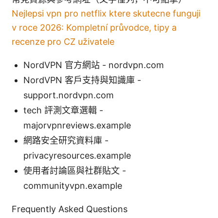
Nejlepsi vpn pro netflix ktere skutecne funguji
v roce 2026: Kompletní průvodce, tipy a
recenze pro CZ uživatele
NordVPN 官方網站 - nordvpn.com
NordVPN 客戶支持與知識庫 -
support.nordvpn.com
tech 評測文章選輯 -
majorvpnreviews.example
網路安全研究資料庫 -
privacyresources.example
使用者討論區與社群貼文 -
communityvpn.example
Frequently Asked Questions