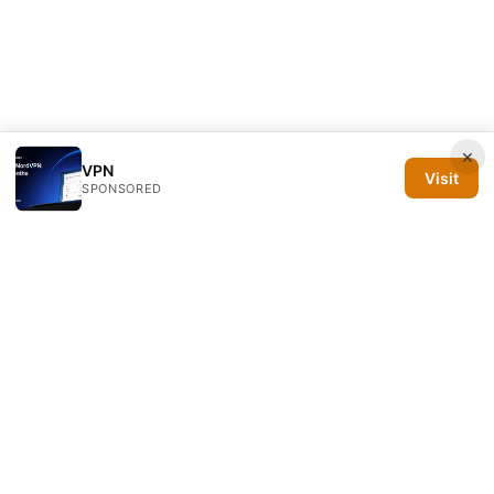
×
VPN
Visit
SPONSORED
Silicon PRSA Media LLC
1209 N Orange St, Suite 7064
Wilmington, DE, 19801
US
contact@siliconprsa.org
+1-302-555-0142
About
Privacy Policy
Terms of Use