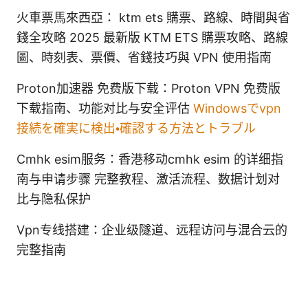
火車票馬來西亞： ktm ets 購票、路線、時間與省
錢全攻略 2025 最新版 KTM ETS 購票攻略、路線
圖、時刻表、票價、省錢技巧與 VPN 使用指南
Proton加速器 免费版下载：Proton VPN 免费版
下载指南、功能对比与安全评估
Windowsでvpn
接続を確実に検出・確認する方法とトラブル
Cmhk esim服务：香港移动cmhk esim 的详细指
南与申请步骤 完整教程、激活流程、数据计划对
比与隐私保护
Vpn专线搭建：企业级隧道、远程访问与混合云的
完整指南