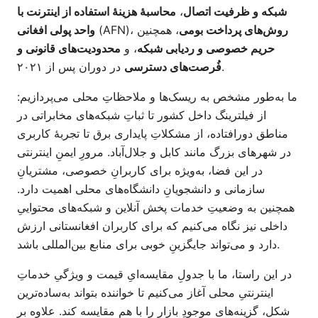
شبکه و ظرفیت اتصال
،
محاسبهٔ هزینهٔ استفاده از اینترنت با
روش‌های پرداخت بومی
، همچنین
(AFN)،
واحد پولی افغانی
حریم خصوصی و ردیابی شبکه
، و
محدودیت‌های قانونی و
در دوران پس از ۲۰۲۱.
فُرصت‌های دسترسی
ما به‌طور مشخص به ریسک‌ها و ملاحظاتِ محلی می‌پردازیم:
از فیلترینگ داخل کشور تا ثباتِ شبکه‌های مخابراتی در
مناطق دورافتاده، از مشکلاتِ پایداری برق تا تجربهٔ کاربری
در شهرهای بزرگ مانند کابل و جلال‌آباد. مرورِ ایمنِ اینترنتی
در این فضا، به‌ویژه برای کاربرانِ خصوصی، مشتریانِ
سازمانی و دانشجویانِ دانشگاه‌های محلی اهمیت دارد.
همچنین به وضعیتِ خدمات پخش آنلاین و شبکه‌های محتواییِ
داخلی نیز نگاه می‌کنیم که برای کاربران افغانستانی ارزش
دارد و می‌تواند جایگزینِ خوبی برای منابع بین‌المللی باشد.
در این راستا، ما با جدولِ مقایسه‌ایِ قیمت و ویژگیِ خدماتِ
اینترنتیِ محلی آغاز می‌کنیم تا خواننده بتواند به‌ساده‌ترین
شکل، گزینه‌های موجودِ بازار را با هم مقایسه کند. علاوه بر