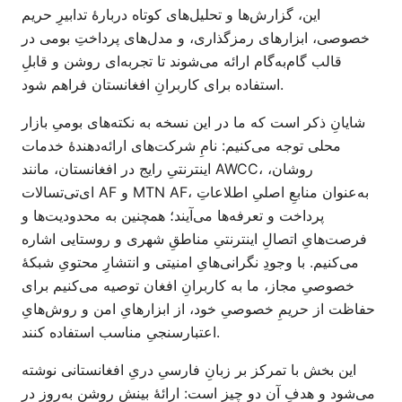
این، گزارش‌ها و تحلیل‌های کوتاه دربارهٔ تدابیرِ حریم
خصوصی، ابزارهای رمزگذاری، و مدل‌های پرداختِ بومی در
قالب گام‌به‌گام ارائه می‌شوند تا تجربه‌ای روشن و قابلِ
استفاده برای کاربرانِ افغانستان فراهم شود.
شایانِ ذکر است که ما در این نسخه به نکته‌های بومیِ بازار
محلی توجه می‌کنیم: نامِ شرکت‌های ارائه‌دهندهٔ خدمات
اینترنتیِ رایج در افغانستان، مانند AWCC، روشان،
ای‌تی‌تسالات AF و MTN AF، به‌عنوان منابعِ اصلیِ اطلاعاتِ
پرداخت و تعرفه‌ها می‌آیند؛ همچنین به محدودیت‌ها و
فرصت‌هایِ اتصالِ اینترنتیِ مناطقِ شهری و روستایی اشاره
می‌کنیم. با وجودِ نگرانی‌هایِ امنیتی و انتشارِ محتویِ شبکهٔ
خصوصیِ مجاز، ما به کاربرانِ افغان توصیه می‌کنیم برای
حفاظت از حریمِ خصوصیِ خود، از ابزارهایِ امن و روش‌هایِ
اعتبارسنجیِ مناسب استفاده کنند.
این بخش با تمرکز بر زبانِ فارسیِ دریِ افغانستانی نوشته
می‌شود و هدفِ آن دو چیز است: ارائهٔ بینشِ روشن به‌روز در