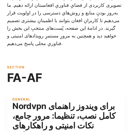
تصویری کاربردی از فضایِ فناوریِ افغانستان ارائه دهیم. ما
به‌روز بودنِ منابع و روش‌هایِ دسترسی را در اولویت قرار
می‌دهیم تا کاربرانِ افغان بتوانند با اطمینانِ بیشتری تصمیم
گیرند. در ادامهٔ این صفحه، پُست‌های منتخبِ این بخش را
خواهید دید و همچنین به مرورِ مستمرِ رویدادهای امنیتی و
فناوریِ محلی پاسخ می‌دهیم.
SECTION
FA-AF
GENERAL
Nordvpn برای ویندوز راهنمای
کامل نصب، تنظیما: مرور جامع،
نکات امنیتی و راهکارهای