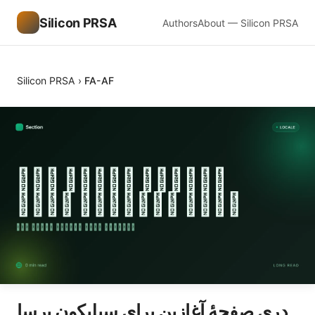
Silicon PRSA
Authors
About — Silicon PRSA
Silicon PRSA
›
FA-AF
دری صفحهٔ آغازین برای سیلیکون پرسا