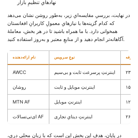
نهادهایِ تنظیمِ بازار
در نهایت، بررسیِ مقایسه‌ایِ زیر، به‌طور روشن نشان می‌دهد
که کدام گزینه‌ها با نیازهایِ معمولِ کاربرانِ افغانستان
همخوانی دارد. با ما همراه باشید تا در هر بخش، معاملهٔ
آگاهانه‌تر انجام دهید و از منابعِ معتبر و به‌روز استفاده کنید.
نوعِ سرویس
نامِ ارائه‌دهنده
اینترنتِ پرسرعت ثابت و بی‌سیم
AWCC
اینترنتِ موبایل و ثابت
روشان
اینترنتِ موبایل
MTN AF
اینترنتِ دیتایِ تجاری
ای‌تی‌تسالات AF
در پایان، هدفِ این بخش این است که با زبانِ محلیِ دری،