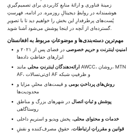
زمینهٔ فناوری و ارائهٔ منابعِ کاربردی برای تصمیم‌گیریِ
هوشمندانه در روابطِ دیجیتالِ روزمره. در ادامه، فهرستِ
پُست‌های پرطرفدارِ این بخش را خواهیم دید تا با تصویرِ
گسترده‌ای از آنچه در اینجا پوشش می‌شود آشنا شوید.
مهم‌ترین دسته‌بندی‌ها و موضوعاتِ مربوط به افغانستان
امنیتِ اینترنت و حریم خصوصی
در فضای پس از ۲۰۲۱ و
ابزارهای حفاظتِ داده‌ها
ارائه‌دهندگان اینترنتِ محلی
مانند AWCC، روشان، MTN
AF، ای‌تی‌تسالات AF و ظرفیتِ شبکه
روش‌های پرداختِ بومی
و قیمت‌های محلیِ مزایا و
محدودیت‌ها
پوشش و ثباتِ اتصال
در شهرهای بزرگ و مناطق
روستاگاهی
خدمات و محتوای محلی
، پخش ویدیو و استریمِ داخلی
قوانین و مقرراتِ ارتباطات
، حقوقِ مصرف‌کننده و نقشِ